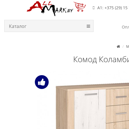
А1: +375 (29) 15
Каталог
Опл
М
Комод Коламби