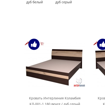
дуб белый
дуб серый
Кровать Интерлиния Коламбия
Кро
КЛ-001-1 180 венге / дуб серый
К