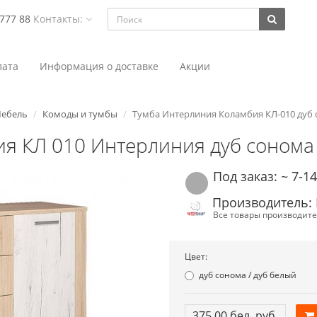
 777 88
Контакты:
ата
Информация о доставке
Акции
ебель
Комоды и тумбы
Тумба Интерлиния Коламбия КЛ-010 дуб
я КЛ 010 Интерлиния дуб сонома
Под заказ: ~ 7-1
Производитель:
Все товары производите
Цвет:
дуб сонома / дуб белый
375.00 бел. руб.