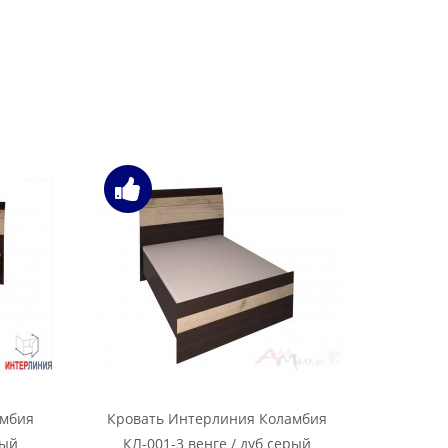
амбия
Кровать Интерлиния Коламбия
Полка Ин
рый
КЛ-001-3 венге / дуб серый