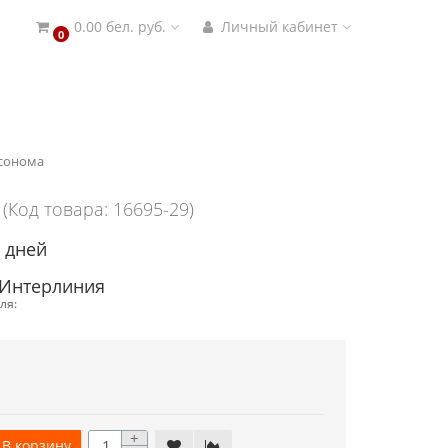
0.00 бел. руб.
Личный кабинет
0
 сонома
(Код товара: 16695-29)
4 дней
 Интерлиния
ля:
+
В корзину