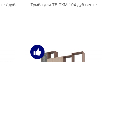
s венге
Тумба под ТВ Millwood Нео Лофт TVS-
1 light дуб белый Craft
офт TVS-
Тумба под ТВ MillWood Нео Лофт TVS-
1 дуб натуральный
офт TVS-
Тумба под ТВ MillWood Нео Лофт TVS-
ный
1 массив дуба, дуб белый