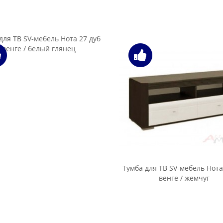
 для теле/видеоаппаратуры
Тумба для теле/видеоаппа
нтерлиния Split SP-ТВ-12
Интерлиния Split SP-ТВ-
Мебель-Класс Вегас-1, венге /
Тумба Мебель-Класс Вегас-1,
дуб шамони
шимо светлый / ясень шимо
а под ТВ Halmar Genua RTV1
Тумба под ТВ Halmar RTV