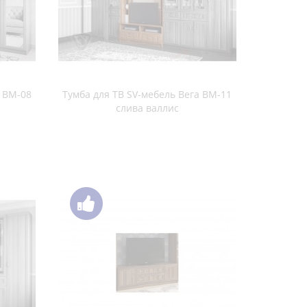
ь шимо
венге / дуб сонома
 27 дуб
Тумба для ТВ ПХМ 101 дуб венге / дуб
млечный