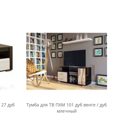
ратуры
16
 ясень
Тумба Мебель-Класс Мэдисон-1,
 темный
венге / дуб шамони
-13
Тумба под ТВ Halmar RTV-13 черная