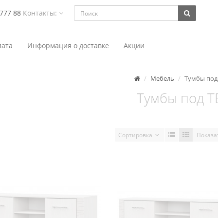
 777 88
Контакты:
ата
Информация о доставке
Акции
Мебель
Тумбы под
Тумбы под Т
Сортировка
Показа
SV-мебель (МС Гамма 20 Серия
Тумба SV-мебель (МС Гамма 2
я телевидеоаппаратуры 1300,
4) для телевидеоаппаратуры
нь анкор светлый / Сандал
Ясень анкор светлый / Са
светлый
светлый
224.00 бел. руб.
343.00 бел. руб.
В корзину
В корзину