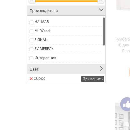
Производители
Тумба 
HALMAR
MillWood
SIGNAL
SV-МЕБЕЛЬ
Тумба 
Интерлиния
Мебель-Класс
Цвет:
ПХМ
Сброс
Применить
СОКОЛ
Тумба 