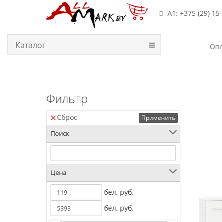
А1: +375 (29) 15
Каталог
Опл
Фильтр
Сброс
Применить
Поиск
Тумба 
4) дл
Цена
Ясе
бел. руб. -
бел. руб.