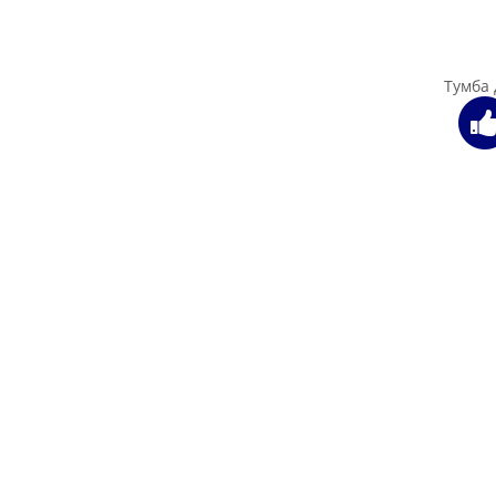
Тумба
И
Тумба 
Тумб