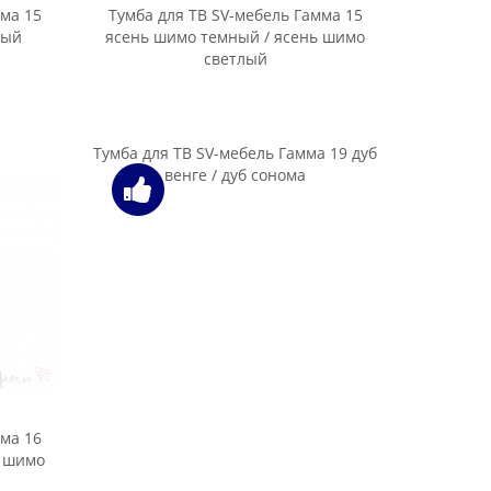
шимо темный / ясень шимо светлый
Тумба для теле/видеоаппаратуры
Интерлиния Тауэр ТР-Т120