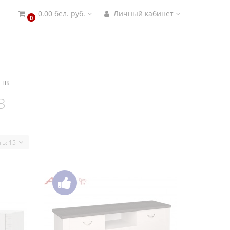
0.00 бел. руб.
Личный кабинет
0
 ТВ
В
ть:
15
0 Серия
Тумба для теле/видеоаппаратуры
 1600,
Интерлиния Тауэр ТР-Т150
ндал
254.00 бел. руб.
В корзину