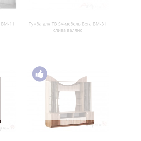
Тумба для ТВ ПХМ 104 дуб венге
ге / дуб
1 сосна
Тумба для ТВ ПХМ Гостиная 7 ясень