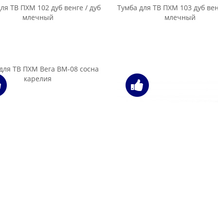
бесцветная
мба под ТВ Halmar RTV-21
Тумба под ТВ Halmar Rtv7 bi
од ТВ MillWood Нео Лофт TVS-
Тумба под ТВ MillWood Нео Л
1 дуб беленый
1 дуб белый
од ТВ MillWood Нео Лофт TVS-
Тумба под ТВ MillWood Нео Л
1 дуб темный
1 массив дуба, дуб беле