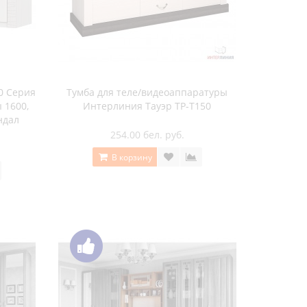
а ВМ-08
Тумба для ТВ SV-мебель Вега ВМ-11
слива валлис
а ВМ-11
Тумба для ТВ SV-мебель Вега ВМ-31
слива валлис
мма 15
Тумба для ТВ SV-мебель Гамма 15
ный
ясень шимо темный / ясень шимо
светлый
мма 16
Тумба для ТВ SV-мебель Гамма 19 дуб