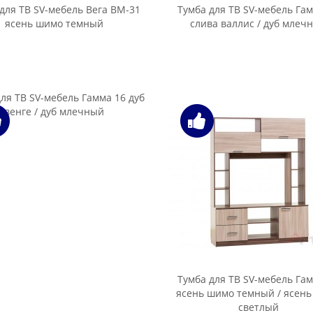
карелия
для ТВ ПХМ Вега ВМ-08 сосна
карелия