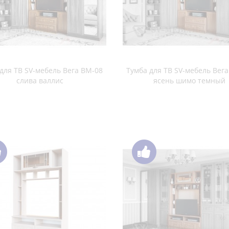
ясень шимо темный / ясен
светлый
для ТВ SV-мебель Гамма 16 дуб
венге / дуб млечный
для ТВ SV-мебель Нота 27 дуб
Тумба для ТВ SV-мебель Нота
венге / белый глянец
венге / жемчуг