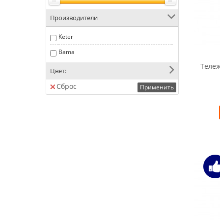
Производители
Keter
Bama
Тележ
Цвет:
Сброс
Применить