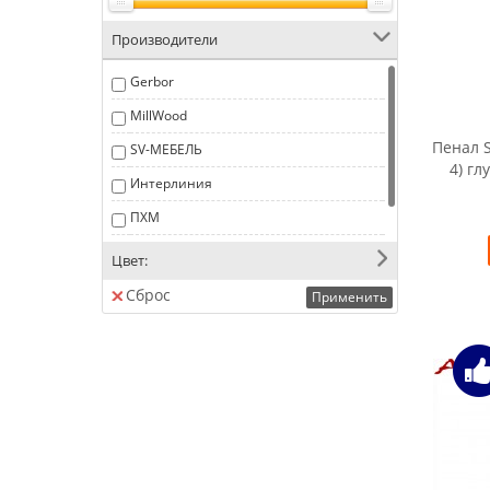
Производители
Gerbor
MillWood
Пенал 
SV-МЕБЕЛЬ
4) гл
Интерлиния
ПХМ
СОКОЛ
Цвет:
Сброс
Применить