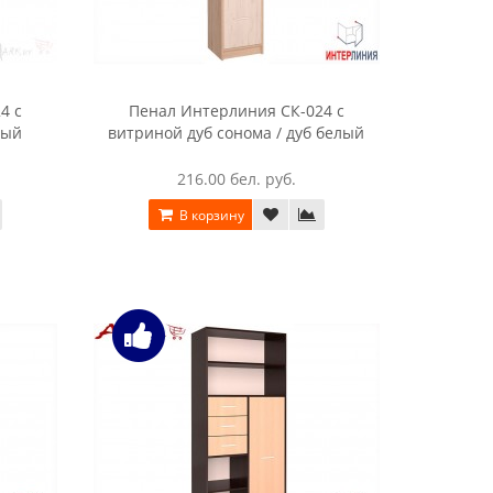
4 с
Пенал Интерлиния СК-024 с
рый
витриной дуб сонома / дуб белый
216.00 бел. руб.
В корзину