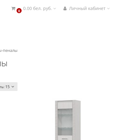
0.00 бел. руб.
Личный кабинет
0
-пеналы
лы
ть:
15