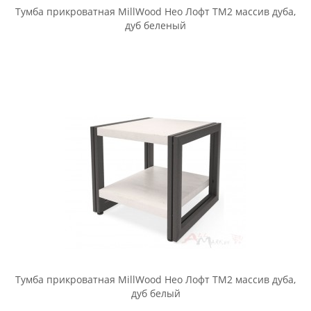
Тумба прикроватная MillWood Нео Лофт ТМ1 массив дуба,
дуб натуральный