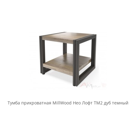
дуб беленый
Тумба прикроватная MillWood Нео Лофт ТМ1 массив дуба,
дуб белый