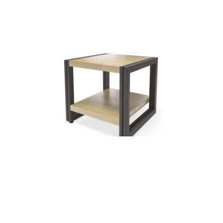
Тумба прикроватная MillWood Нео Лофт ТМ1 массив дуба,
дуб темный