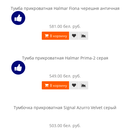
Тумба прикроватная SV-мебель (МС Соло К) со щитом,
белый/белый глянец/венге
176.00 бел. руб.
В корзину