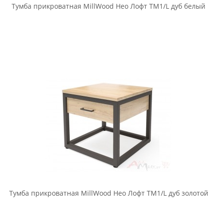
Тумба прикроватная MillWood Нео Лофт ТМ1 дуб беленый