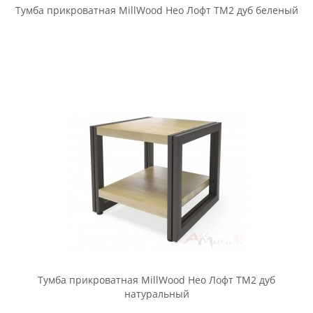
Тумба прикроватная MillWood Нео Лофт ТМ1 дуб темный
Тумба прикроватная MillWood Нео Лофт ТМ1 массив дуба,