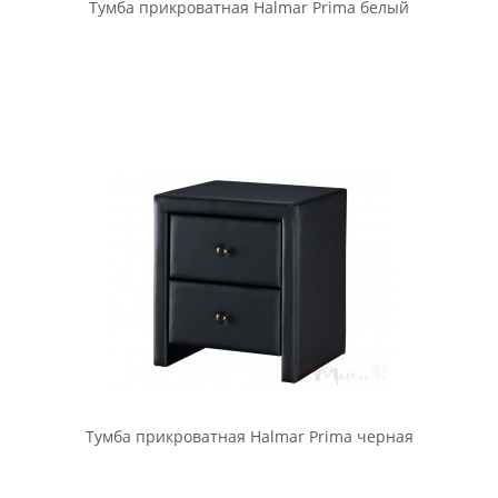
Тумбочка прикроватная Signal Azurro Velvet серый
503.00 бел. руб.
В корзину