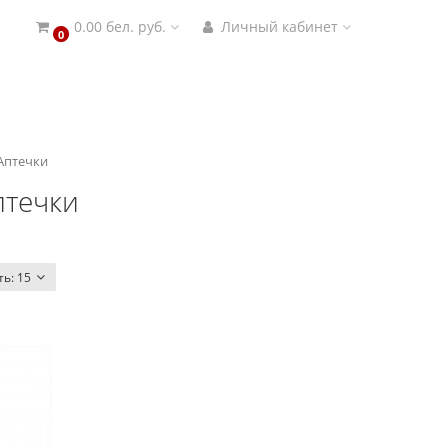
0.00 бел. руб.
Личный кабинет
0
Аптечки
птечки
ть:
15