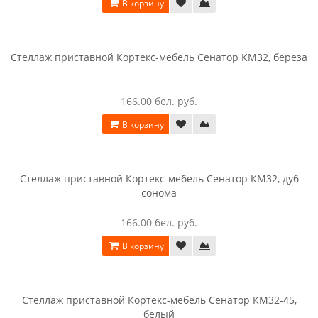
В корзину
Пенал Интерлиния СК-024 с витриной дуб сонома / дуб
белый
216.00 бел. руб.
В корзину
Полки SV-мебель (МС Гамма 20 Серия 4) (Шкаф
универсальный четырёхстворчптый) , Ясень анкор
светлый / Сандал светлый
160.00 бел. руб.
В корзину
Стеллаж приставной Кортекс-мебель Сенатор КМ32, белый