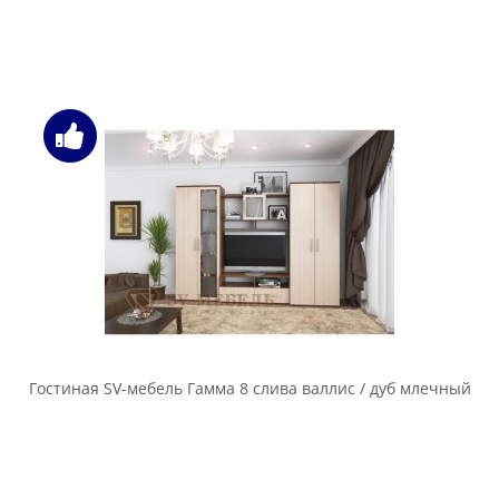
Гостиная SV-мебель Гамма 8 слива валлис / дуб млечный