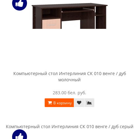
Стол с ящиками SV-мебель (МС Бриз 1 К), ясень анкор
светлый
365.00 бел. руб.
В корзину