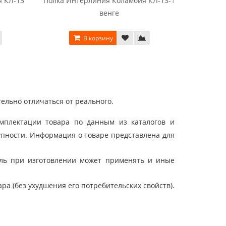
 КЛ-13
Полка Интерлиния Коламбия КЛ-13-1
Стелла
венге
Ко
В корзину
ельно отличаться от реального.
мплектации товара по данным из каталогов и
упности. Информация о товаре представлена для
ель при изготовлении может применять и иные
а (без ухудшения его потребительских свойств).