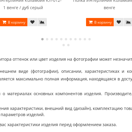
Интерлиния Коламбия КЛ-012-
Полка Интерлиния Коламбия
1 венге / дуб серый
венге
В корзину
В корзину
тора оттенок или цвет изделия на фотографии может незначит
шнем виде (фотографии), описании, характеристиках и ко
ляется максимально полная информация, находящаяся в дост
 о материалах основных компонентов изделия. Производит
ния характеристики, внешний вид (дизайн), комплектацию товар
 параметров изделий.
вас характеристики изделия перед оформлением заказа.