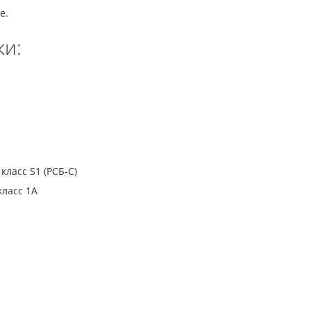
е.
ки:
класс S1 (РСБ-С)
класс 1A