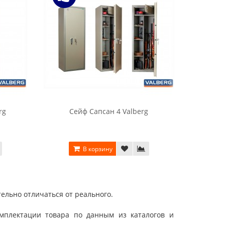
rg
Сейф Сапсан 4 Valberg
С
В корзину
ельно отличаться от реального.
мплектации товара по данным из каталогов и