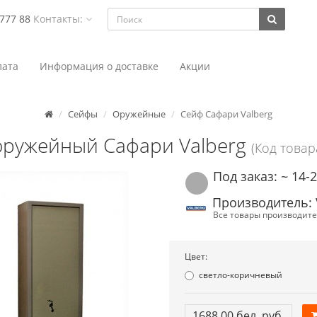
 777 88
Контакты:
ата
Информация о доставке
Акции
Сейфы
Оружейные
Сейф Сафари Valberg
оружейный Сафари Valberg
(Код товар
Под заказ: ~ 14-
Производитель: 
Все товары производите
Цвет:
светло-коричневый
1688.00 бел. руб.