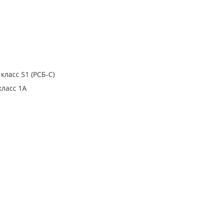
класс S1 (РСБ-С)
класс 1A