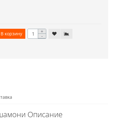
+
В корзину
-
тавка
 шамони Описание