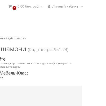
0.00 бел. руб.
Личный кабинет
0
нге / дуб шамони
б шамони
(Код товара: 951-24)
йте
 менеджер с вами свяжется и даст информацию о
ставки товара.
 Мебель-Класс
ля: