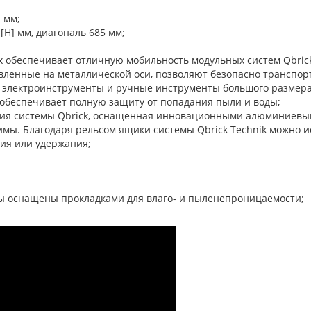
] мм;
 [H] мм, диагональ 685 мм;
х обеспечивает отличную мобильность модульных систем Qbric
овленные на металлической оси, позволяют безопасно транспо
ь электроинструменты и ручные инструменты большого размера
 обеспечивает полную защиту от попадания пыли и воды;
ерсия системы Qbrick, оснащенная инновационными алюминиев
мы. Благодаря рельсом ящики системы Qbrick Technik можно ис
ния или удержания;
ы оснащены прокладками для влаго- и пыленепроницаемости;