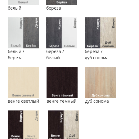
белый
береза
белый /
береза /
береза /
береза
белый
дуб сонома
венге светлый
венге темный
дуб сонома