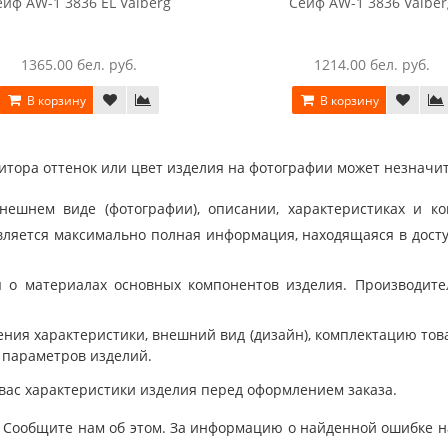
ейф AW-1 3836 EL Valberg
Сейф AW-1 3836 Valber
1365.00 бел. руб.
1214.00 бел. руб.
В корзину
В корзину
тора оттенок или цвет изделия на фотографии может незначит
шнем виде (фотографии), описании, характеристиках и ко
ляется максимально полная информация, находящаяся в дост
 о материалах основных компонентов изделия. Производит
ния характеристики, внешний вид (дизайн), комплектацию товар
 параметров изделий.
вас характеристики изделия перед оформлением заказа.
 Сообщите нам об этом. За информацию о найденной ошибке на