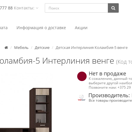
 777 88
Контакты:
ата
Информация о доставке
Акции
Мебель
Детские
Детская Интерлиния Коламбия-5 венге
Коламбия-5 Интерлиния венге
(Код т
Нет в продаже
К сожалению, данный то
выберите другой наибол
Позвоните нам: +375 29 
Производитель:
Все товары производите