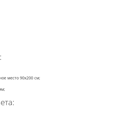
:
ное место 90x200 см;
мм;
ета: