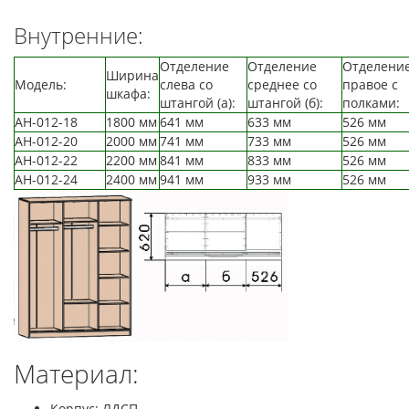
Внутренние:
Отделение
Отделение
Отделени
Ширина
Модель:
слева со
среднее со
правое с
шкафа:
штангой (а):
штангой (б):
полками:
АН-012-18
1800 мм
641 мм
633 мм
526 мм
АН-012-20
2000 мм
741 мм
733 мм
526 мм
АН-012-22
2200 мм
841 мм
833 мм
526 мм
АН-012-24
2400 мм
941 мм
933 мм
526 мм
Материал:
Корпус: ЛДСП