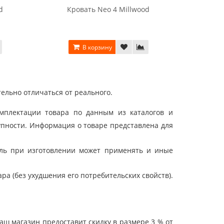
d
Кровать Neo 4 Millwood
Кр
В корзину
ельно отличаться от реального.
мплектации товара по данным из каталогов и
упности. Информация о товаре представлена для
ель при изготовлении может применять и иные
а (без ухудшения его потребительских свойств).
ш магазин предоставит скидку в размере 3 % от