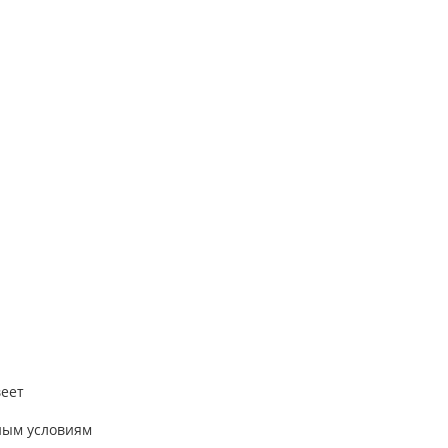
веет
ным условиям