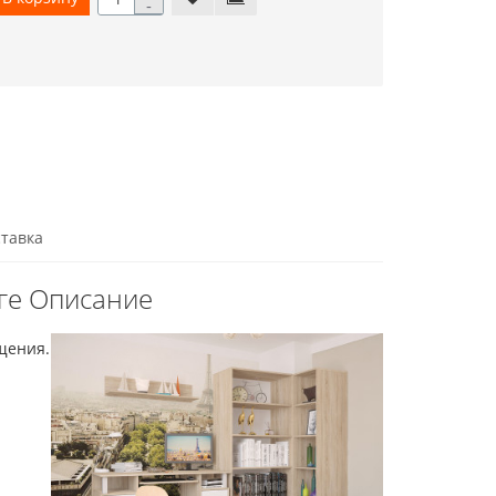
-
тавка
ге Описание
щения.