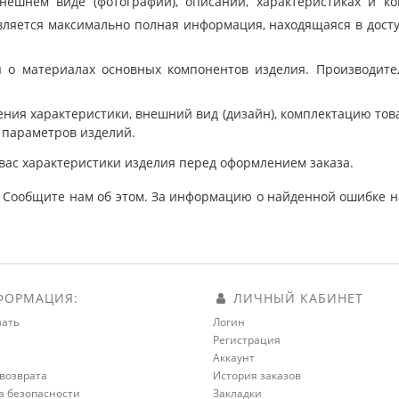
шнем виде (фотографии), описании, характеристиках и ко
ляется максимально полная информация, находящаяся в дост
 о материалах основных компонентов изделия. Производит
ния характеристики, внешний вид (дизайн), комплектацию товар
 параметров изделий.
вас характеристики изделия перед оформлением заказа.
 Сообщите нам об этом. За информацию о найденной ошибке на
ОРМАЦИЯ:
ЛИЧНЫЙ КАБИНЕТ
зать
Логин
Регистрация
а
Аккаунт
возврата
История заказов
а безопасности
Закладки