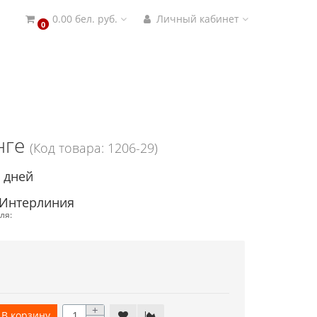
0.00 бел. руб.
Личный кабинет
0
нге
(Код товара: 1206-29)
4 дней
 Интерлиния
ля:
+
В корзину