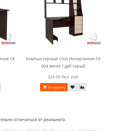
иния СК
Компьютерный стол Интерлиния СК
Компьюте
004 венге / дуб серый
0
324.00 бел. руб.
В корзину
ельно отличаться от реального.