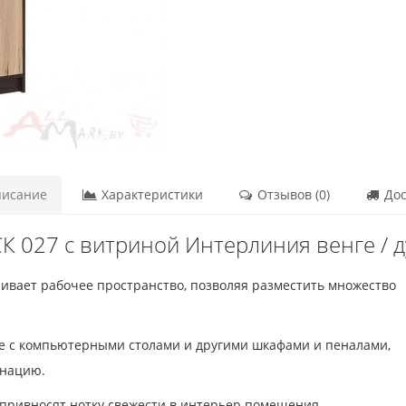
исание
Характеристики
Отзывов (0)
Дос
К 027 с витриной Интерлиния венге / 
чивает рабочее пространство
, позволяя разместить множество
ме с компьютерными столами и другими шкафами и пеналами,
инацию.
 привносят нотку свежести в интерьер помещения.