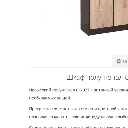
Оп
Шкаф полу-пенал С
Невысокий полу-пенал СК-027 с витриной увели
необходимых вещей.
Прекрасно сочетается по стилю и цветовой гам
позволяя создавать свою индивидуальную комб
Стеклянные двери создают эффект воздушности,