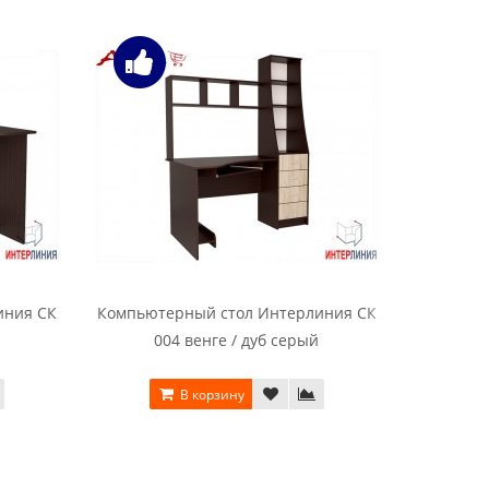
иния СК
Компьютерный стол Интерлиния СК
Компьюте
004 венге / дуб серый
0
В корзину