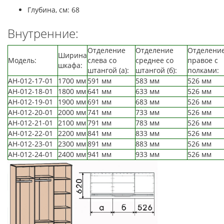
Глубина, см: 68
Внутренние:
Отделение
Отделение
Отделени
Ширина
Модель:
слева со
среднее со
правое с
шкафа:
штангой (а):
штангой (б):
полками:
АН-012-17-01
1700 мм
591 мм
583 мм
526 мм
АН-012-18-01
1800 мм
641 мм
633 мм
526 мм
АН-012-19-01
1900 мм
691 мм
683 мм
526 мм
АН-012-20-01
2000 мм
741 мм
733 мм
526 мм
АН-012-21-01
2100 мм
791 мм
783 мм
526 мм
АН-012-22-01
2200 мм
841 мм
833 мм
526 мм
АН-012-23-01
2300 мм
891 мм
883 мм
526 мм
АН-012-24-01
2400 мм
941 мм
933 мм
526 мм