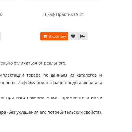
0D
Шкаф Практик LS 21
Шк
В корзину
ельно отличаться от реального.
мплектации товара по данным из каталогов и
упности. Информация о товаре представлена для
ель при изготовлении может применять и иные
а (без ухудшения его потребительских свойств).