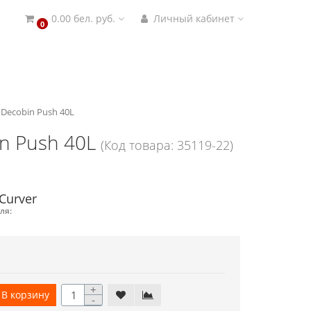
0.00 бел. руб.
Личный кабинет
0
 Decobin Push 40L
n Push 40L
(Код товара: 35119-22)
Curver
ля:
+
В корзину
-