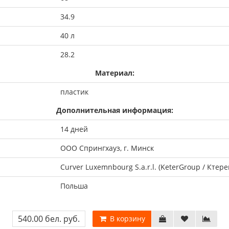
34.9
40 л
28.2
Материал:
пластик
Дополнительная информация:
14 дней
ООО Спрингхауз, г. Минск
Curver Luxemnbourg S.a.r.l. (KeterGroup / Ктере
Польша
540.00 бел. руб.
В корзину