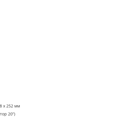
8 х 252 мм
тор 20”)