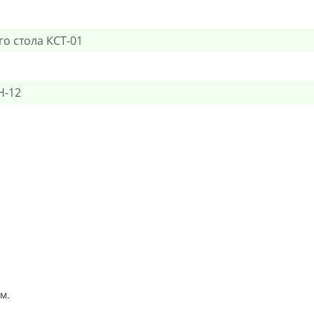
о стола КСТ-01
Н-12
м.