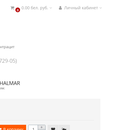
0.00 бел. руб.
Личный кабинет
0
антрацит
729-05)
 HALMAR
ля:
+
В корзину