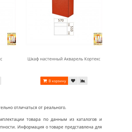
кс
Шкаф настенный Акварель Кортекс
Шкаф н
В корзину
ельно отличаться от реального.
мплектации товара по данным из каталогов и
упности. Информация о товаре представлена для