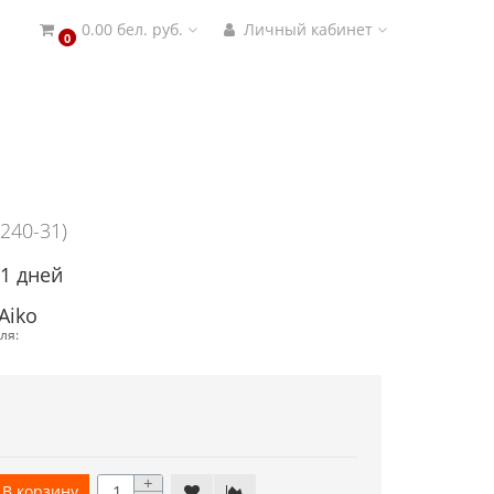
0.00 бел. руб.
Личный кабинет
0
1240-31)
21 дней
Aiko
ля:
+
В корзину