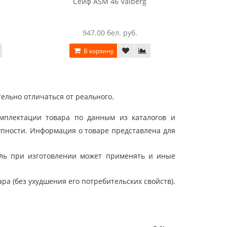
Сейф ASM 46 Valberg
С
947.00 бел. руб.
В корзину
ельно отличаться от реального.
мплектации товара по данным из каталогов и
упности. Информация о товаре представлена для
ель при изготовлении может применять и иные
а (без ухудшения его потребительских свойств).