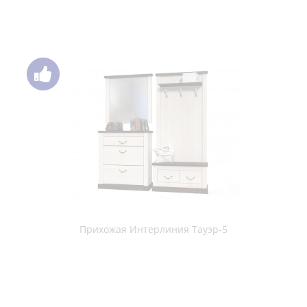
Прихожая ПХМ (МС К №5) , Дуб Делано/Белый
Прихожая ПХМ Прихожая №1 дуб венге / дуб млечный