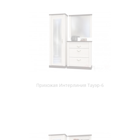
Прихожая ПХМ Прихожая №1 ясень шимо темный / ясень
шимо светлый
Прихожая Сокол-мебель ВШ-1 венге / беленый дуб
Прихожая Сокол-мебель ВШ-1 испанский орех