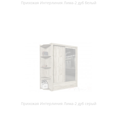
Прихожая Мебель-Класс Денвер, венге / дуб шамони
Прихожая ПХМ (МС К №4) , Дуб Делано/Белый
Прихожая ПХМ (МС К №5) (зеркальная) , Дуб Делано/Белый