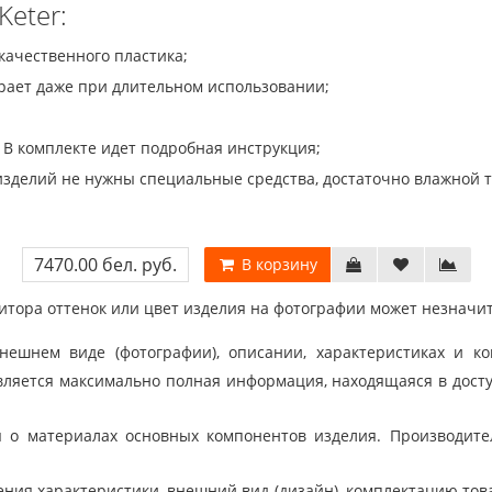
eter:
качественного пластика;
орает даже при длительном использовании;
. В комплекте идет подробная инструкция;
 изделий не нужны специальные средства, достаточно влажной 
7470.00 бел. руб.
В корзину
тора оттенок или цвет изделия на фотографии может незначит
шнем виде (фотографии), описании, характеристиках и ко
ляется максимально полная информация, находящаяся в дост
 о материалах основных компонентов изделия. Производит
ния характеристики, внешний вид (дизайн), комплектацию товар