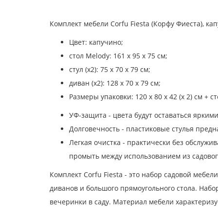
Комплект мебели Corfu Fiesta (Корфу Фиеста), ка
Цвет: капучино;
стол Melody: 161 x 95 x 75 см;
стул (x2): 75 x 70 x 79 см;
диван (x2): 128 x 70 x 79 см;
Размеры упаковки: 120 x 80 x 42 (x 2) см + ст
УФ-защита - цвета будут оставаться ярким
Долговечность - пластиковые стулья предн
Легкая очистка - практически без обслужи
промыть между использованием из садовог
Комплект Corfu Fiesta - это набор садовой мебе
диванов и большого прямоугольного стола. Набо
вечеринки в саду. Материал мебели характериз