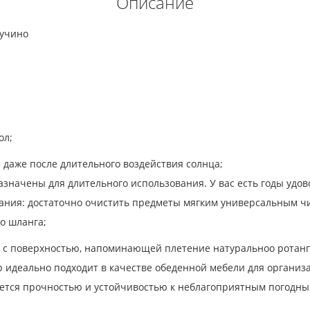
Описание
пучино
ол;
и даже после длительного воздействия солнца;
азначены для длительного использования. У вас есть годы удов
вания: достаточно очистить предметы мягким универсальным чи
о шланга;
ли с поверхностью, напоминающей плетение натуральноо ротанга
р идеально подходит в качестве обеденной мебели для организ
уется прочностью и устойчивостью к неблагоприятным погодны