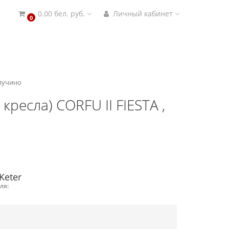
0.00 бел. руб.
Личный кабинет
0
апучино
ресла) CORFU II FIESTA ,
Keter
ля: