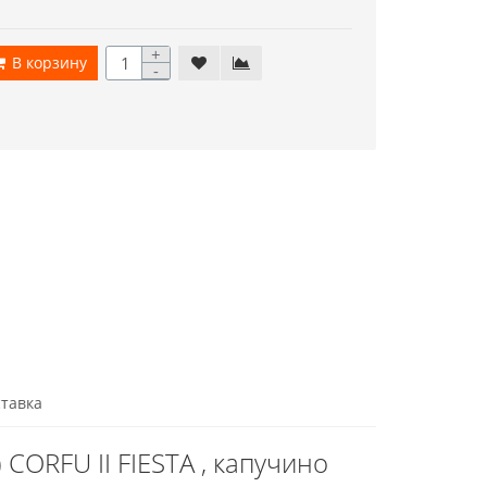
+
В корзину
-
тавка
CORFU II FIESTA , капучино