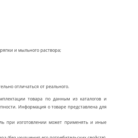
тряпки и мыльного раствора;
ельно отличаться от реального.
мплектации товара по данным из каталогов и
упности. Информация о товаре представлена для
ель при изготовлении может применять и иные
а (без ухудшения его потребительских свойств).