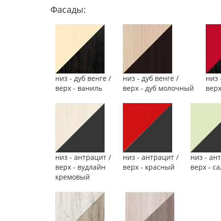
Фасады:
низ - дуб венге /
низ - дуб венге /
низ 
верх - ваниль
верх - дуб молочный
верх
низ - антрацит /
низ - антрацит /
низ - ан
верх - вудлайн
верх - красный
верх - с
кремовый