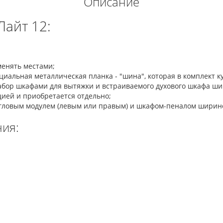
Описание
Лайт 12:
:
менять местами;
иальная металлическая планка - "шина", которая в комплект ку
бор шкафами для вытяжки и встраиваемого духового шкафа шир
цией и приобретается отдельно;
гловым модулем (левым или правым) и шкафом-пеналом ширино
ия: