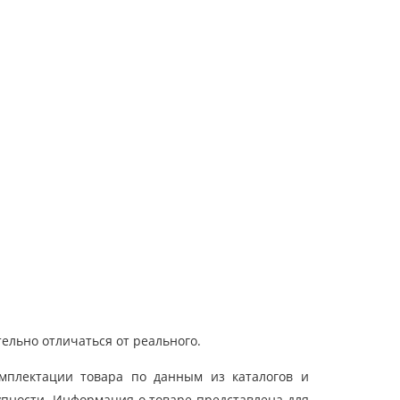
ельно отличаться от реального.
мплектации товара по данным из каталогов и
упности. Информация о товаре представлена для