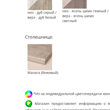
низ - ясень шимо темный /
низ - дуб серый /
верх - ясень шимо
верх - дуб белый
светлый
Столешница:
Малага (бежевый)
*Из-за индивидуальной цветопередачи мони
Магазин предоставляет информацию о вне
официальных сайтов производителей. Предостав