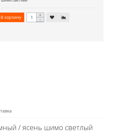
ь шимо светлый
+
В корзину
-
тавка
мный / ясень шимо светлый