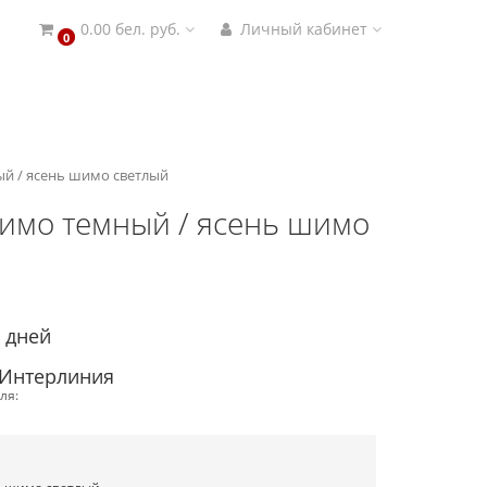
0.00 бел. руб.
Личный кабинет
0
ый / ясень шимо светлый
шимо темный / ясень шимо
4 дней
 Интерлиния
ля: