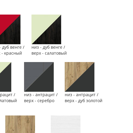
- дуб венге /
низ - дуб венге /
 - красный
верх - салатовый
трацит /
низ - антрацит /
низ - антрацит /
алатовый
верх - серебро
верх - дуб золотой