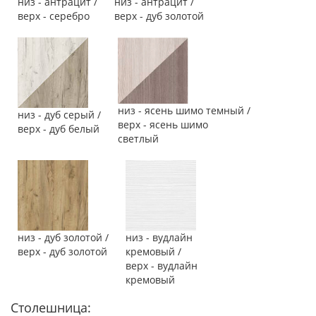
низ - антрацит /
низ - антрацит /
верх - серебро
верх - дуб золотой
низ - ясень шимо темный /
низ - дуб серый /
верх - ясень шимо
верх - дуб белый
светлый
низ - дуб золотой /
низ - вудлайн
верх - дуб золотой
кремовый /
верх - вудлайн
кремовый
Столешница: