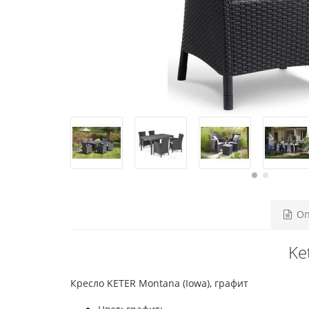
Оп
Ke
Кресло KETER Montana (Iowa), графит