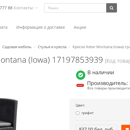
 777 88
Контакты:
ата
Информация о доставке
Акции
Садовая мебель
Стулья и кресла
Кресло Keter Montana (Iowa) гр
Montana (Iowa) 17197853939
(Код това
В наличии
Производитель: 
Все товары производите
Цвет:
графит
837.00 бел. руб.