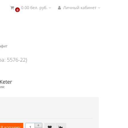
0.00 бел. руб.
Личный кабинет
0
афит
ра: 5576-22)
Keter
ля:
+
В корзину