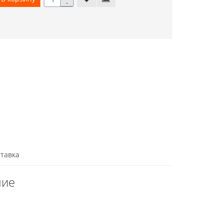
-
тавка
ние