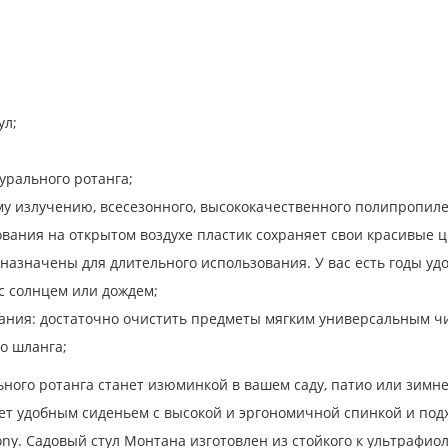
ул;
рального ротанга;
му излучению, всесезонного, высококачественного полипропилен
зования на открытом воздухе пластик сохраняет свои красивые ц
назначены для длительного использования. У вас есть годы уд
с солнцем или дождем;
вания: достаточно очистить предметы мягким универсальным чи
о шланга;
ного ротанга станет изюминкой в ​​вашем саду, патио или зимн
ет удобным сиденьем с высокой и эргономичной спинкой и подх
ony. Садовый стул Монтана изготовлен из стойкого к ультраф